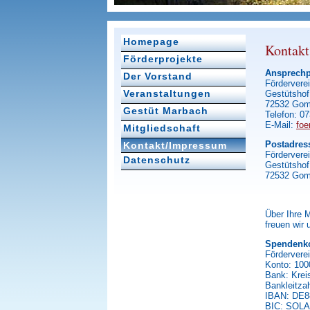
Homepage
Kontakt
Förderprojekte
Ansprechp
Der Vorstand
Fördervere
Veranstaltungen
Gestütshof
72532 Gom
Gestüt Marbach
Telefon: 0
E-Mail:
foe
Mitgliedschaft
Postadres
Kontakt/Impressum
Fördervere
Datenschutz
Gestütshof
72532 Gom
Über Ihre M
freuen wir 
Spendenk
Fördervere
Konto: 10
Bank: Krei
Bankleitza
IBAN: DE8
BIC: SOL