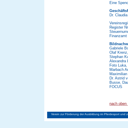
Eine Spend
Geschäftsf
Dr. Claudia
Vereinsregi
Register N
Steuernum
Finanzamt
Bildnachwe
Gabriele Bo
Olaf Krenz
Stephan K
Alexandra 
Foto Luka,
Marbach Ar
Maximilian 
Dr. Astrid
Busse, Dau
FOCUS
nach oben
Verein zur Förderung der Ausbildung im Pferdesport und 